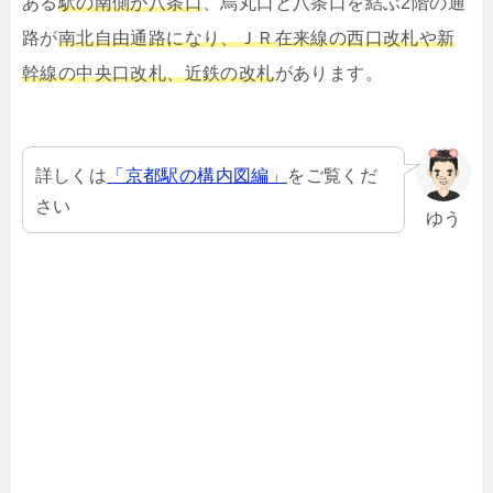
ある
駅の南側が八条口
、烏丸口と八条口を結ぶ2階の通
路が
南北自由通路になり、ＪＲ在来線の西口改札や新
幹線の中央口改札、近鉄の改札
があります。
詳しくは
「京都駅の構内図編」
をご覧くだ
さい
ゆう