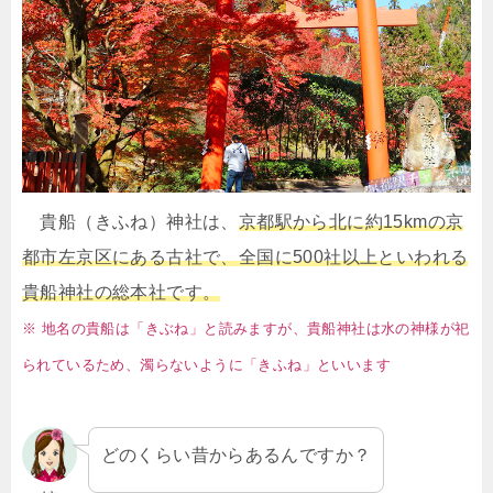
貴船（きふね）神社は、
京都駅から北に約15kmの京
都市左京区にある古社で、全国に500社以上といわれる
貴船神社の総本社です。
※ 地名の貴船は「きぶね」と読みますが、貴船神社は水の神様が祀
られているため、濁らないように「きふね」といいます
どのくらい昔からあるんですか？