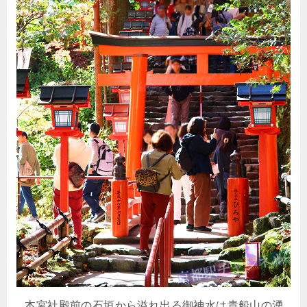
本宮社殿前の石垣から溢れ出る御神水は貴船山の湧