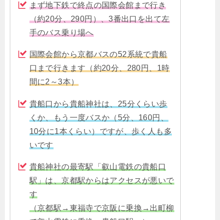
まず地下鉄で終点の国際会館まで行き
（約20分、290円）、3番出口を出て左
手のバス乗り場へ
国際会館から京都バスの52系統で貴船
口まで行きます（約20分、280円、1時
間に2～3本）
貴船口から貴船神社は、25分くらい歩
くか、もう一度バスか（5分、160円、
10分に1本くらい）ですが、歩く人も多
いです
貴船神社の最寄駅「叡山電鉄の貴船口
駅」は、京都駅からはアクセスが悪いで
す
（京都駅→東福寺で京阪に乗換→出町柳