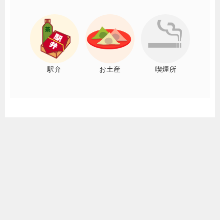
駅弁
お土産
喫煙所