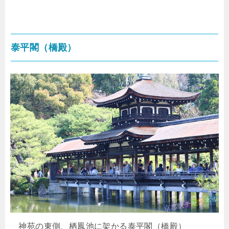
泰平閣（橋殿）
神苑の東側、栖鳳池に架かる泰平閣（橋殿）