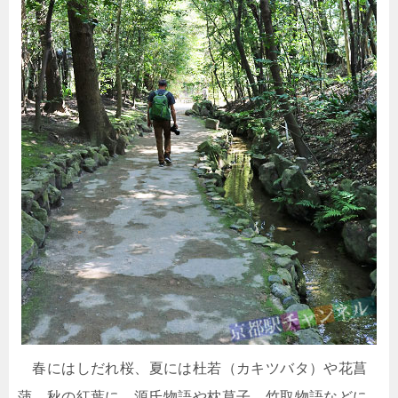
春にはしだれ桜、夏には杜若（カキツバタ）や花菖
蒲、秋の紅葉に、源氏物語や枕草子、竹取物語などに