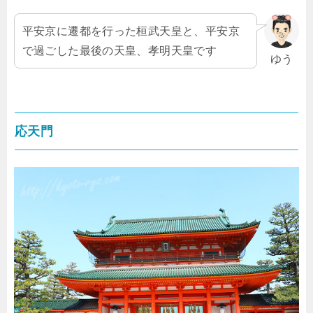
平安京に遷都を行った桓武天皇と、平安京
で過ごした最後の天皇、孝明天皇です
ゆう
応天門