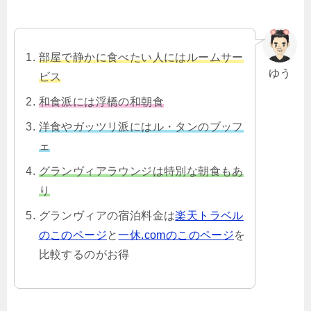
部屋で静かに食べたい人にはルームサー
ゆう
ビス
和食派には浮橋の和朝食
洋食やガッツリ派にはル・タンのブッフ
ェ
グランヴィアラウンジは特別な朝食もあ
り
グランヴィアの宿泊料金は
楽天トラベル
のこのページ
と
一休.comのこのページ
を
比較するのがお得