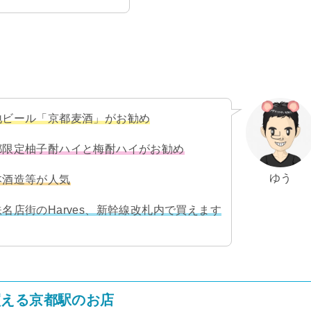
地ビール「京都麦酒」がお勧め
都限定柚子酎ハイと梅酎ハイがお勧め
ゆう
本酒造等が人気
店街のHarves、新幹線改札内で買えます
買える京都駅のお店