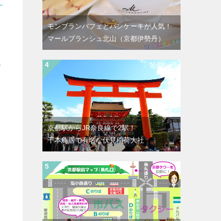
モンブランパフェとパンケーキが人気！
マールブランシュ北山（京都伊勢丹）
線
京都駅からJR奈良線で2駅！
千本鳥居で有名な伏見稲荷大社