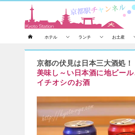
ホテル
ランチ
お土産
京都の伏見は日本三大酒処！
美味し～い日本酒に地ビール
イチオシのお酒