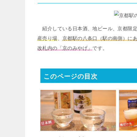
紹介している日本酒、地ビール、京都限定
産売り場
、
京都駅の八条口（駅の南側）にあ
改札内の「京のみやげ」
です。
このページの目次