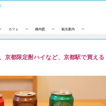
カフェ
構内図
観光案内
、京都限定酎ハイなど、京都駅で買える